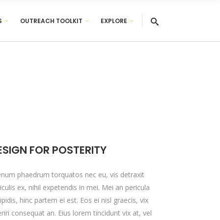
S
OUTREACH TOOLKIT
EXPLORE
ESIGN FOR POSTERITY
enum phaedrum torquatos nec eu, vis detraxit
iculis ex, nihil expetendis in mei. Mei an pericula
ipidis, hinc partem ei est. Eos ei nisl graecis, vix
riri consequat an. Eius lorem tincidunt vix at, vel