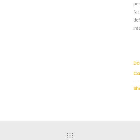
per
fac
def
int
Da
Ca
Sh