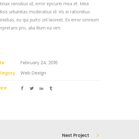
tinax sensibus id, error epicurei mea et. Mea
ilisis urbanitas moderatius id. Vis ei rationibus
iniebas, eu qui purto zril laoreet. Ex error omnium
erpretaris pro, alia illum ea vim.
te
February 24, 2016
tegory
Web Design
are
Next Project