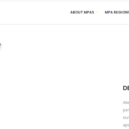
ABOUT MPAS
MPA REGION
y
D
Ali
per
eur
ape